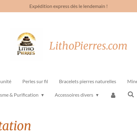
Expédition express dès le lendemain !
LithoPierres.com
'unité
Perles sur fil
Bracelets pierres naturelles
Min
isme & Purification
Accessoires divers
tation