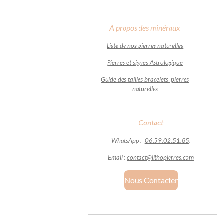
A propos des minéraux
Liste de nos pierres naturelles
Pierres et signes Astrologique
Guide des tailles bracelets pierres
naturelles
Contact
WhatsApp :
06.59.02.51.85
.
Email :
contact@lithopierres.com
Nous Contacter