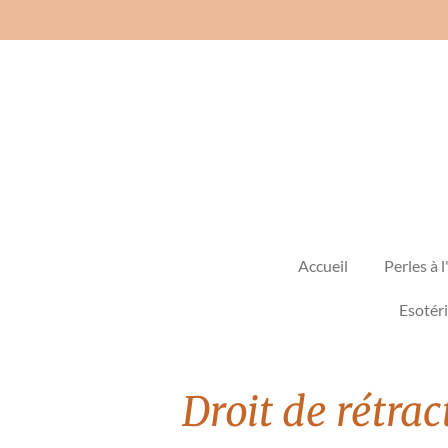
Passer
au
contenu
principal
Accueil
Perles à l
Esotér
Droit de rétrac