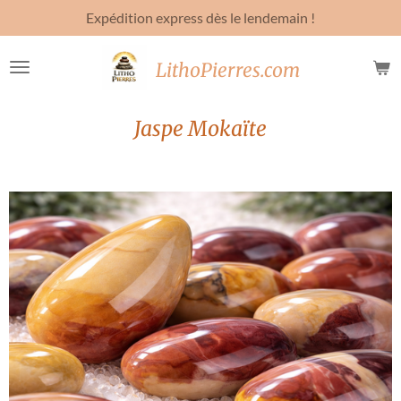
Expédition express dès le lendemain !
Passer
au
contenu
LithoPierres.com
principal
Jaspe Mokaïte