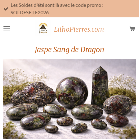
Les Soldes d'été sont là avec le code promo :
Passer
SOLDESETE2026
au
contenu
LithoPierres.com
principal
Jaspe Sang de Dragon