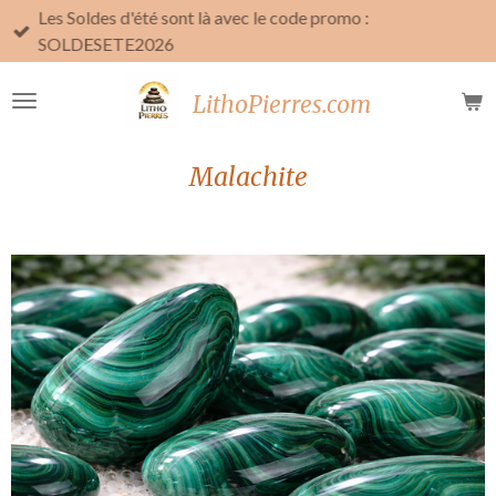
Les Soldes d'été sont là avec le code promo :
Passer
SOLDESETE2026
au
contenu
LithoPierres.com
principal
Malachite