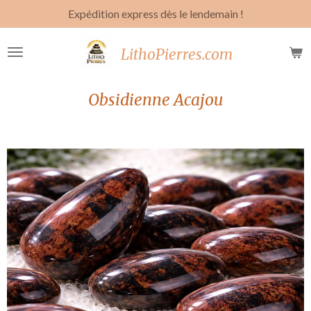
Expédition express dès le lendemain !
Passer
au
contenu
LithoPierres.com
principal
Obsidienne Acajou