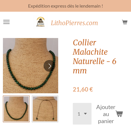
Expédition express dès le lendemain !
Passer
au
contenu
LithoPierres.com
principal
Collier
Malachite
Naturelle - 6
mm
21,60 €
Ajouter
au
panier