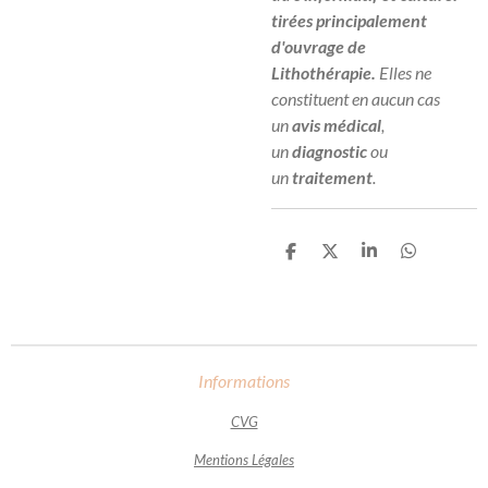
tirées principalement
d'ouvrage de
Lithothérapie.
Elles ne
constituent en aucun cas
un
avis médical
,
un
diagnostic
ou
un
traitement
.
P
P
P
P
a
a
a
a
r
r
r
r
t
t
t
t
a
a
a
a
g
g
g
g
e
e
e
e
r
r
r
r
Informations
CVG
Mentions Légales