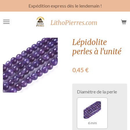
Expédition express dès le lendemain !
Passer
au
contenu
LithoPierres.com
principal
Lépidolite
perles à l'unité
0,45 €
Diamètre de la perle
6 mm