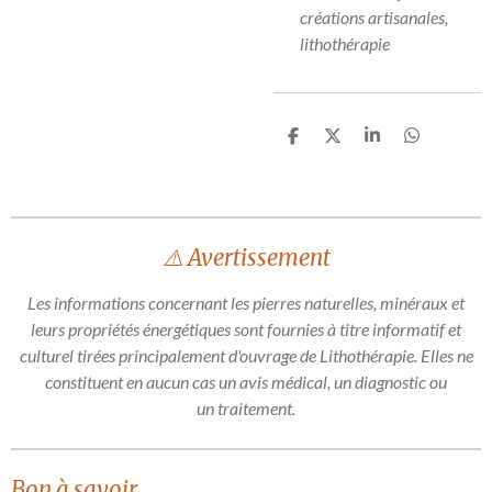
créations artisanales,
lithothérapie
P
P
P
P
a
a
a
a
r
r
r
r
t
t
t
t
a
a
a
a
g
g
g
g
e
e
e
e
⚠️ Avertissement
r
r
r
r
Les informations concernant les pierres naturelles, minéraux et
leurs propriétés énergétiques sont fournies à titre informatif et
culturel tirées principalement d'ouvrage de Lithothérapie. Elles ne
constituent en aucun cas un avis médical, un diagnostic ou
un traitement.
Bon à savoir