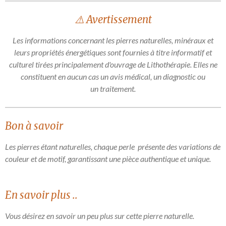
g
g
g
g
e
e
e
e
⚠️ Avertissement
r
r
r
r
Les informations concernant les pierres naturelles, minéraux et
leurs propriétés énergétiques sont fournies à titre informatif et
culturel tirées principalement d'ouvrage de Lithothérapie. Elles ne
constituent en aucun cas un avis médical, un diagnostic ou
un traitement.
Bon à savoir
Les pierres étant naturelles, chaque perle présente des variations de
couleur et de motif, garantissant une pièce authentique et unique.
En savoir plus ..
Vous désirez en savoir un peu plus sur cette pierre naturelle.