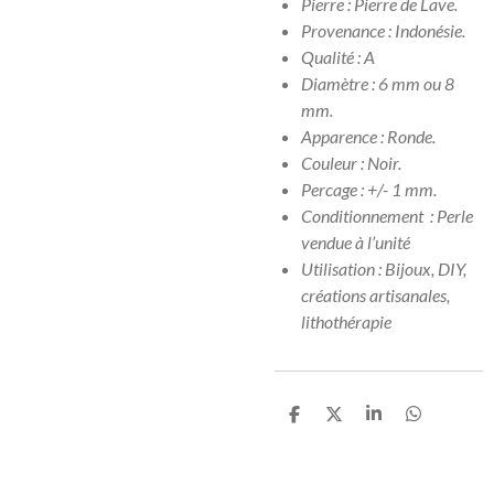
Pierre : Pierre de Lave.
Provenance : Indonésie.
Qualité : A
Diamètre : 6 mm ou 8
mm.
Apparence : Ronde.
Couleur : Noir.
Percage : +/- 1 mm.
Conditionnement : Perle
vendue à l’unité
Utilisation : Bijoux, DIY,
créations artisanales,
lithothérapie
P
P
P
P
a
a
a
a
r
r
r
r
t
t
t
t
a
a
a
a