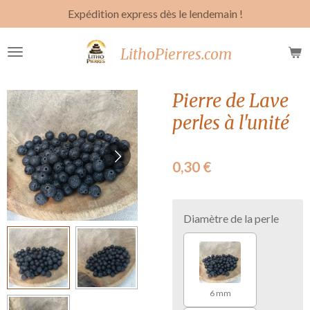
Expédition express dès le lendemain !
Passer
au
contenu
LithoPierres.com
principal
Pierre de Lave
perles à l'unité
0,30 €
Diamètre de la perle
6 mm