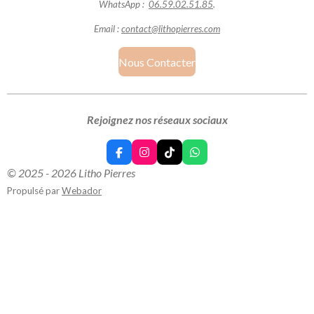
WhatsApp :
06.59.02.51.85
.
Email :
contact@lithopierres.com
Nous Contacter
Rejoignez nos réseaux sociaux
F
I
T
W
a
n
i
h
© 2025 - 2026 Litho Pierres
c
s
k
a
e
t
T
t
Propulsé par
Webador
b
a
o
s
o
g
k
A
o
r
p
k
a
p
m