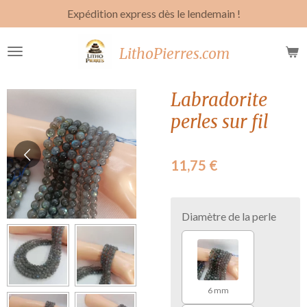
Expédition express dès le lendemain !
Passer
au
contenu
LithoPierres.com
principal
Labradorite
perles sur fil
11,75 €
Diamètre de la perle
6 mm