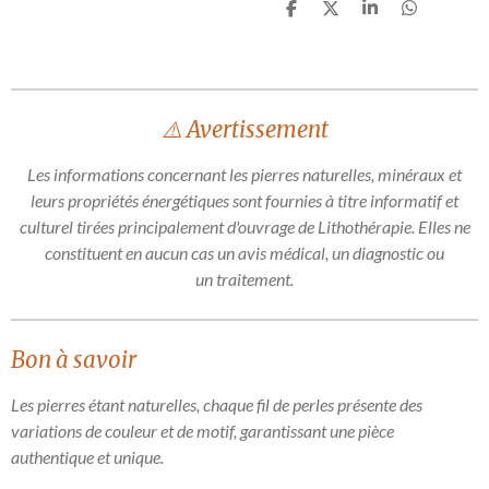
P
P
P
P
a
a
a
a
r
r
r
r
t
t
t
t
a
a
a
a
g
g
g
g
e
e
e
e
⚠️ Avertissement
r
r
r
r
Les informations concernant les pierres naturelles, minéraux et
leurs propriétés énergétiques sont fournies à titre informatif et
culturel tirées principalement d'ouvrage de Lithothérapie. Elles ne
constituent en aucun cas un avis médical, un diagnostic ou
un traitement.
Bon à savoir
Les pierres étant naturelles, chaque fil de perles présente des
variations de couleur et de motif, garantissant une pièce
authentique et unique.