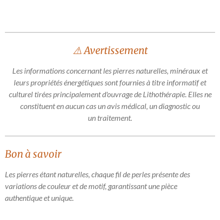
a
a
a
a
r
r
r
r
t
t
t
t
a
a
a
a
g
g
g
g
e
e
e
e
⚠️ Avertissement
r
r
r
r
Les informations concernant les pierres naturelles, minéraux et
leurs propriétés énergétiques sont fournies à titre informatif et
culturel tirées principalement d'ouvrage de Lithothérapie. Elles ne
constituent en aucun cas un avis médical, un diagnostic ou
un traitement.
Bon à savoir
Les pierres étant naturelles, chaque fil de perles présente des
variations de couleur et de motif, garantissant une pièce
authentique et unique.