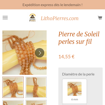
Expédition express dès le lendemain !
Passer
au
contenu
LithoPierres.com
principal
Pierre de Soleil
perles sur fil
14,55 €
Diamètre de la perle
6 mm