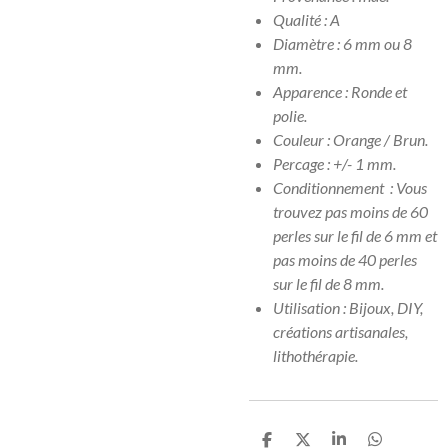
Qualité : A
Diamètre : 6 mm ou 8
mm.
Apparence : Ronde et
polie.
Couleur : Orange / Brun.
Percage : +/- 1 mm.
Conditionnement : Vous
trouvez pas moins de 60
perles sur le fil de 6 mm et
pas moins de 40 perles
sur le fil de 8 mm.
Utilisation : Bijoux, DIY,
créations artisanales,
lithothérapie.
P
P
P
P