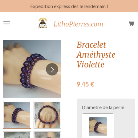
Expédition express dès le lendemain !
Passer
au
contenu
LithoPierres.com
principal
Bracelet
Améthyste
Violette
9,45 €
Diamètre de la perle