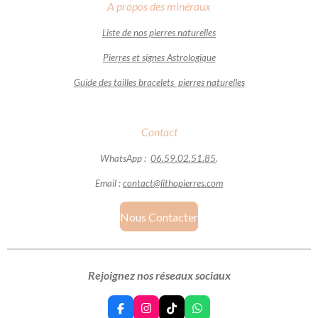
A propos des minéraux
Liste de nos pierres naturelles
Pierres et signes Astrologique
Guide des tailles bracelets pierres naturelles
Contact
WhatsApp :
06.59.02.51.85
.
Email :
contact@lithopierres.com
Nous Contacter
Rejoignez nos réseaux sociaux
F
I
T
W