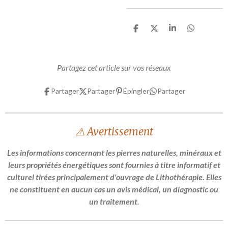
P
P
P
P
a
a
a
a
r
r
r
r
t
t
t
t
a
a
a
a
Partagez cet article sur vos réseaux
g
g
g
g
e
e
e
e
r
r
r
r
Partager
Partager
Épingler
Partager
⚠️ Avertissement
Les informations concernant les pierres naturelles, minéraux et
leurs propriétés énergétiques sont fournies à titre informatif et
culturel tirées principalement d'ouvrage de Lithothérapie. Elles
ne constituent en aucun cas un avis médical, un diagnostic ou
un traitement.