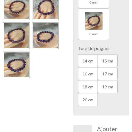
6 mm
8 mm
Tour de poignet
14 cm
15 cm
16 cm
17 cm
18 cm
19 cm
20 cm
Ajouter