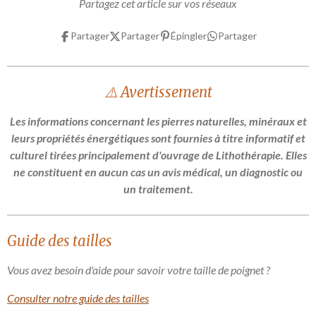
Partagez cet article sur vos réseaux
g
g
g
g
e
e
e
e
r
r
r
r
Partager
Partager
Épingler
Partager
⚠️ Avertissement
Les informations concernant les pierres naturelles, minéraux et
leurs propriétés énergétiques sont fournies à titre informatif et
culturel tirées principalement d'ouvrage de Lithothérapie. Elles
ne constituent en aucun cas un avis médical, un diagnostic ou
un traitement.
Guide des tailles
Vous avez besoin d'aide pour savoir votre taille de poignet ?
Consulter notre guide des tailles