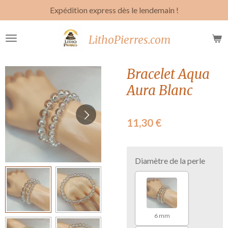
Expédition express dès le lendemain !
Passer
au
contenu
LithoPierres.com
principal
Bracelet Aqua
Aura Blanc
11,30 €
Diamètre de la perle
6 mm