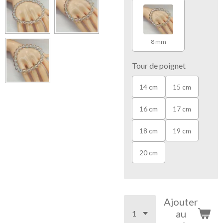
8 mm
Tour de poignet
14 cm
15 cm
16 cm
17 cm
18 cm
19 cm
20 cm
Ajouter
au