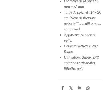
Diamètre de la perle : 6
mm ou 8 mm.
Taille du poignet : 14 - 20
cm ( Vous désirez une
autre taille, veuillez nous
contacter ).
Apparence : Ronde et
polie.
Couleur : Reflets Bleu /
Blanc.
Utilisation : Bijoux, DIY,
créations artisanales,
lithothérapie
P
P
P
P
a
a
a
a
r
r
r
r
t
t
t
t
a
a
a
a