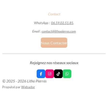
Contact
WhatsApp :
06.59.02.51.85
.
Email :
contact@lithopierres.com
Nous Contacter
Rejoignez nos réseaux sociaux
F
I
T
W
a
n
i
h
© 2025 - 2026 Litho Pierres
c
s
k
a
e
t
T
t
Propulsé par
Webador
b
a
o
s
o
g
k
A
o
r
p
k
a
p
m