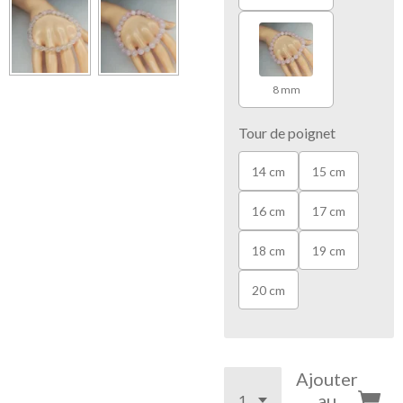
8 mm
Tour de poignet
14 cm
15 cm
16 cm
17 cm
18 cm
19 cm
20 cm
Ajouter
au