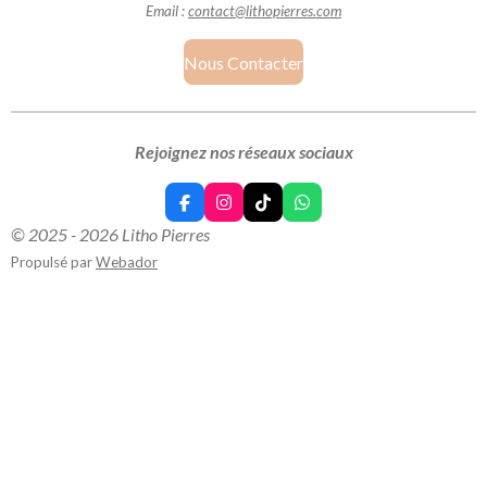
Email :
contact@lithopierres.com
Nous Contacter
Rejoignez nos réseaux sociaux
F
I
T
W
a
n
i
h
© 2025 - 2026 Litho Pierres
c
s
k
a
e
t
T
t
Propulsé par
Webador
b
a
o
s
o
g
k
A
o
r
p
k
a
p
m