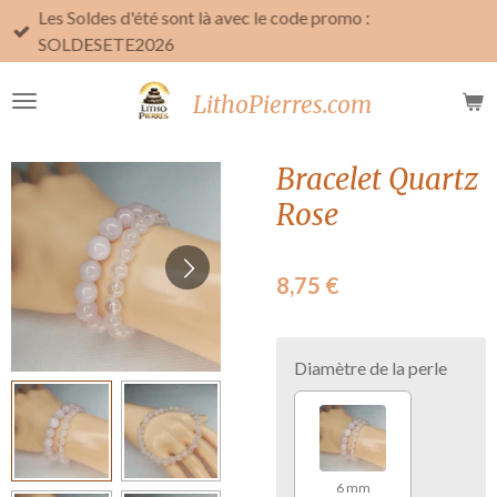
Les Soldes d'été sont là avec le code promo :
Passer
SOLDESETE2026
au
contenu
LithoPierres.com
principal
Bracelet Quartz
Rose
8,75 €
Diamètre de la perle
6 mm