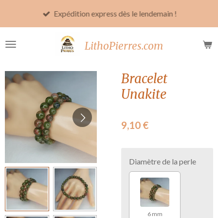
Passer
Expédition express dès le lendemain !
au
contenu
LithoPierres.com
principal
Bracelet
Unakite
9,10 €
Diamètre de la perle
6 mm