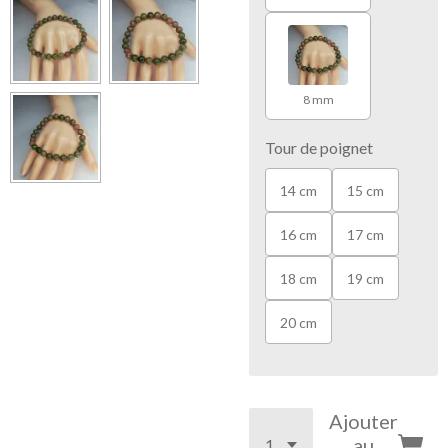
8 mm
Tour de poignet
14 cm
15 cm
16 cm
17 cm
18 cm
19 cm
20 cm
Ajouter
au