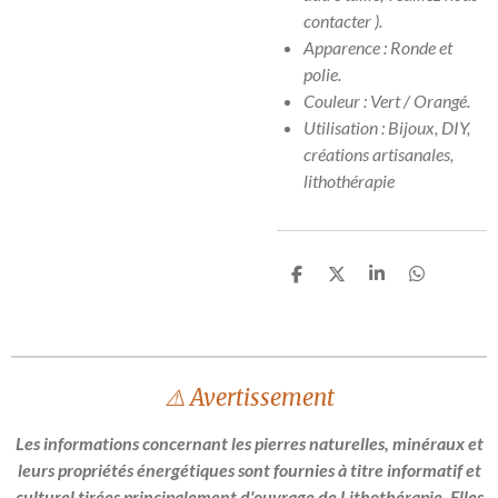
contacter ).
Apparence : Ronde et
polie.
Couleur : Vert / Orangé.
Utilisation : Bijoux, DIY,
créations artisanales,
lithothérapie
P
P
P
P
a
a
a
a
r
r
r
r
t
t
t
t
a
a
a
a
g
g
g
g
e
e
e
e
⚠️ Avertissement
r
r
r
r
Les informations concernant les pierres naturelles, minéraux et
leurs propriétés énergétiques sont fournies à titre informatif et
culturel tirées principalement d'ouvrage de Lithothérapie. Elles