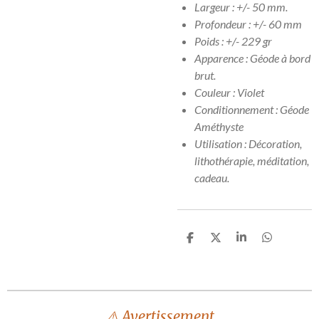
Largeur : +/- 50 mm.
Profondeur : +/- 60 mm
Poids : +/- 229 gr
Apparence : Géode à bord
brut.
Couleur : Violet
Conditionnement : Géode
Améthyste
Utilisation : Décoration,
lithothérapie, méditation,
cadeau.
P
P
P
P
a
a
a
a
r
r
r
r
t
t
t
t
a
a
a
a
g
g
g
g
e
e
e
e
⚠️ Avertissement