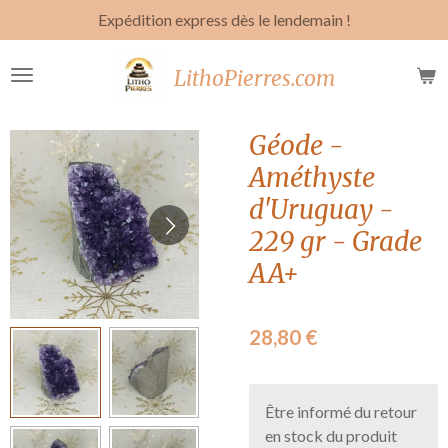
Expédition express dès le lendemain !
Passer
au
contenu
LithoPierres.com
principal
Géode -
Améthyste
d'Uruguay -
229 gr - Grade
AA+
28,80 €
Être informé du retour
en stock du produit