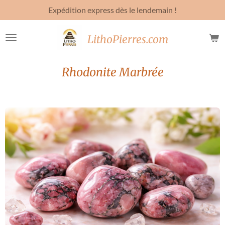
Expédition express dès le lendemain !
Passer
au
contenu
LithoPierres.com
principal
Rhodonite Marbrée