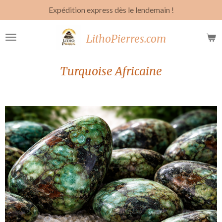
Expédition express dès le lendemain !
Passer
au
contenu
LithoPierres.com
principal
Turquoise Africaine