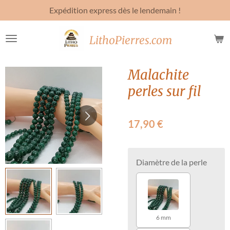
Expédition express dès le lendemain !
Passer
au
contenu
LithoPierres.com
principal
Malachite
perles sur fil
17,90 €
Diamètre de la perle
6 mm