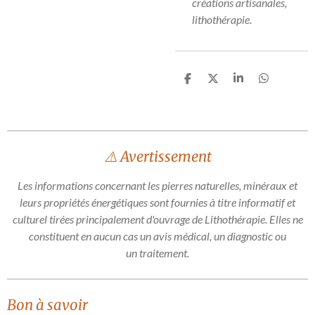
créations artisanales,
lithothérapie.
P
P
P
P
a
a
a
a
r
r
r
r
t
t
t
t
a
a
a
a
g
g
g
g
e
e
e
e
⚠️ Avertissement
r
r
r
r
Les informations concernant les pierres naturelles, minéraux et
leurs propriétés énergétiques sont fournies à titre informatif et
culturel tirées principalement d'ouvrage de Lithothérapie. Elles ne
constituent en aucun cas un avis médical, un diagnostic ou
un traitement.
Bon à savoir