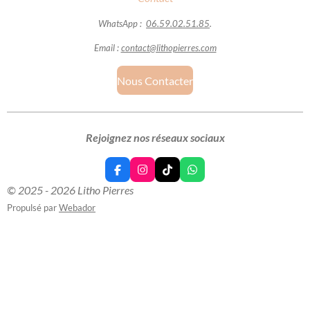
WhatsApp :
06.59.02.51.85
.
Email :
contact@lithopierres.com
Nous Contacter
Rejoignez nos réseaux sociaux
F
I
T
W
a
n
i
h
© 2025 - 2026 Litho Pierres
c
s
k
a
e
t
T
t
Propulsé par
Webador
b
a
o
s
o
g
k
A
o
r
p
k
a
p
m