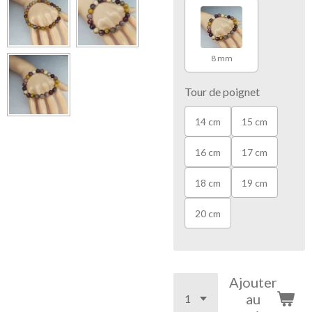
8 mm
Tour de poignet
14 cm
15 cm
16 cm
17 cm
18 cm
19 cm
20 cm
Ajouter
au