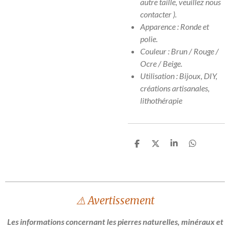
autre taille, veuillez nous
contacter ).
Apparence : Ronde et
polie.
Couleur : Brun / Rouge /
Ocre / Beige.
Utilisation : Bijoux, DIY,
créations artisanales,
lithothérapie
P
P
P
P
a
a
a
a
r
r
r
r
t
t
t
t
a
a
a
a
g
g
g
g
e
e
e
e
⚠️ Avertissement
r
r
r
r
Les informations concernant les pierres naturelles, minéraux et