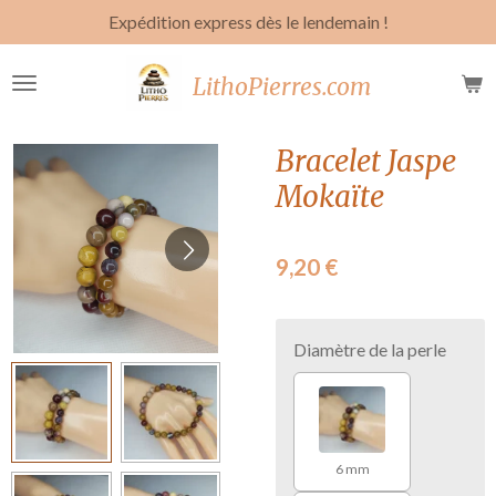
Expédition express dès le lendemain !
Passer
au
contenu
LithoPierres.com
principal
Bracelet Jaspe
Mokaïte
9,20 €
Diamètre de la perle
6 mm